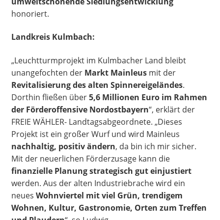
umweltschonende Siedlungsentwicklung
honoriert.
Landkreis Kulmbach:
„Leuchtturmprojekt im Kulmbacher Land bleibt
unangefochten der
Markt Mainleus
mit der
Revitalisierung des alten Spinnereigeländes
.
Dorthin fließen über
5,6 Millionen Euro im Rahmen
der Förderoffensive Nordostbayern
“, erklärt der
FREIE WÄHLER- Landtagsabgeordnete. „Dieses
Projekt ist ein großer Wurf und wird Mainleus
nachhaltig, positiv ändern
, da bin ich mir sicher.
Mit der neuerlichen Förderzusage kann die
finanzielle Planung strategisch gut einjustiert
werden. Aus der alten Industriebrache wird ein
neues
Wohnviertel mit viel Grün, trendigem
Wohnen, Kultur, Gastronomie, Orten zum Treffen
und Plaudern
“, so Ludwig.