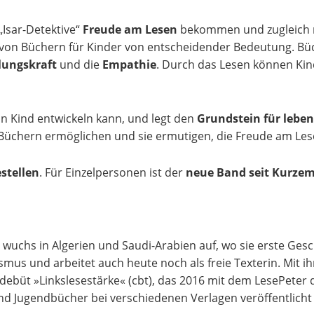
 „Isar-Detektive“
Freude am Lesen
bekommen und zugleich n
n von Büchern für Kinder von entscheidender Bedeutung. Bü
lungskraft
und die
Empathie
. Durch das Lesen können Kin
in Kind entwickeln kann, und legt den
Grundstein für lebe
u Büchern ermöglichen und sie ermutigen, die Freude am Les
stellen
. Für Einzelpersonen ist der
neue Band seit Kurze
wuchs in Algerien und Saudi-Arabien auf, wo sie erste Gesc
 und arbeitet auch heute noch als freie Texterin. Mit ihre
büt »Linkslesestärke« (cbt), das 2016 mit dem LesePeter 
nd Jugendbücher bei verschiedenen Verlagen veröffentlicht