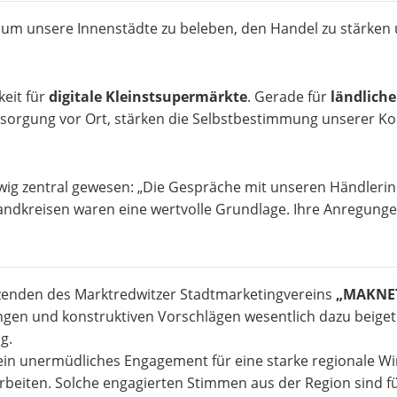
tt, um unsere Innenstädte zu beleben, den Handel zu stärken
keit für
digitale Kleinstsupermärkte
. Gerade für
ländlich
ersorgung vor Ort, stärken die Selbstbestimmung unserer 
wig zentral gewesen: „Die Gespräche mit unseren Händlerin
kreisen waren eine wertvolle Grundlage. Ihre Anregungen
zenden des Marktredwitzer Stadtmarketingvereins
„MAKNE
ngen und konstruktiven Vorschlägen wesentlich dazu beiget
g.
ein unermüdliches Engagement für eine starke regionale Wirt
beiten. Solche engagierten Stimmen aus der Region sind fü