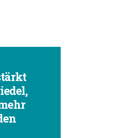
tärkt
edel,
 mehr
 den