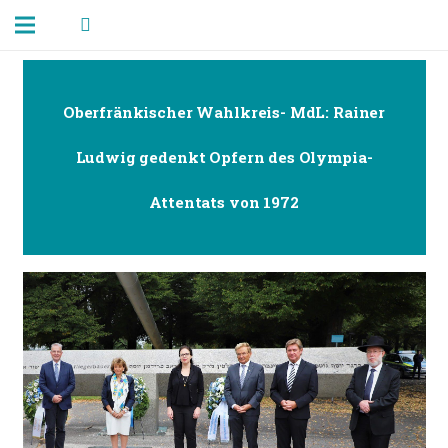
Oberfränkischer Wahlkreis- MdL: Rainer
Ludwig gedenkt Opfern des Olympia-
Attentats von 1972