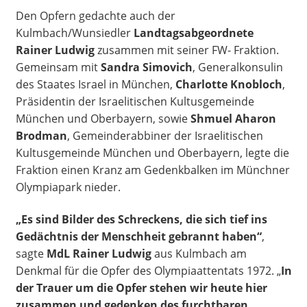
Den Opfern gedachte auch der
Kulmbach/Wunsiedler
Landtagsabgeordnete
Rainer Ludwig
zusammen mit seiner FW- Fraktion.
Gemeinsam mit
Sandra
Simovich
, Generalkonsulin
des Staates Israel in München,
Charlotte
Knobloch
,
Präsidentin der Israelitischen Kultusgemeinde
München und Oberbayern, sowie
Shmuel
Aharon
Brodman
, Gemeinderabbiner der Israelitischen
Kultusgemeinde München und Oberbayern, legte die
Fraktion einen Kranz am Gedenkbalken im Münchner
Olympiapark nieder.
„Es sind Bilder des Schreckens, die sich tief ins
Gedächtnis der Menschheit gebrannt haben“
,
sagte
MdL Rainer Ludwig
aus Kulmbach am
Denkmal für die Opfer des Olympiaattentats 1972. „
In
der Trauer um die Opfer stehen wir heute hier
zusammen und gedenken des furchtbaren